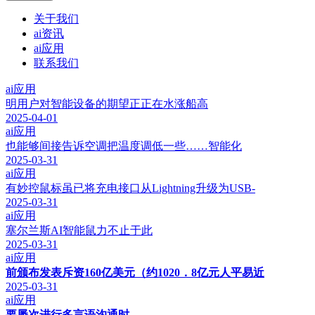
关于我们
ai资讯
ai应用
联系我们
ai应用
明用户对智能设备的期望正正在水涨船高
2025-04-01
ai应用
也能够间接告诉空调把温度调低一些……智能化
2025-03-31
ai应用
有妙控鼠标虽已将充电接口从Lightning升级为USB-
2025-03-31
ai应用
塞尔兰斯AI智能鼠力不止于此
2025-03-31
ai应用
前颁布发表斥资160亿美元（约1020．8亿元人平易近
2025-03-31
ai应用
要屡次进行多言语沟通时