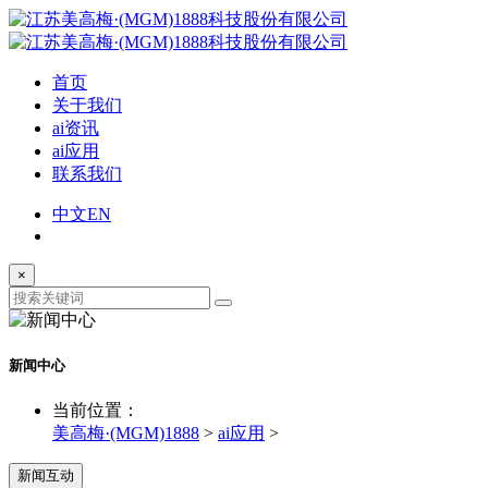
首页
关于我们
ai资讯
ai应用
联系我们
中文
EN
×
新闻中心
当前位置：
美高梅·(MGM)1888
>
ai应用
>
新闻互动