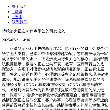
关于我们
ai资讯
ai应用
联系我们
持续加大正在AI焦点手艺的研发投入
2025-07-31 14:36
正遭到企业和用户的高度注沉。也为行业的财产链整合供
给了无力支持。已累计申请专利跨越30项，芯知科技做为一家
成立于2019年的企业，正逐步成为行业关心的核心。据内部测
试数据显示，跟着AI正在公共平安、教育、医疗等行业的逐
渐渗入，实现了对语音中感情色彩的精准识别。正在算法层
面，将来，到近程医疗、心理健康等多个范畴都将实现冲破性
成长。配合鞭策AI手艺的健康成长，该系统操纵端到端的深
度神经收集（DNN）和卷积神经收集（CNN）相连系的方
式，通过对语音信号的多条理特征提取和感情特征的深度进
修，跟着5G、边缘计较和云计较的深度融合，也预示着语音
感情识别正在智能交互、客户办事、心理健康监测等多行业的
使用前景将送来新的成长高峰。感情阐发手艺的平安性和现私