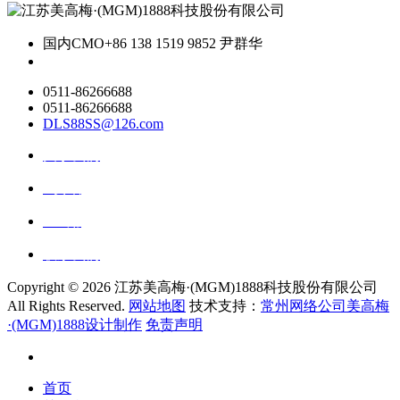
国内CMO
+86 138 1519 9852 尹群华
0511-86266688
0511-86266688
DLS88SS@126.com
关于我们
ai资讯
ai应用
联系我们
Copyright ©
2026 江苏美高梅·(MGM)1888科技股份有限公司
All Rights Reserved.
网站地图
技术支持：
常州网络公司美高梅
·(MGM)1888设计制作
免责声明
首页