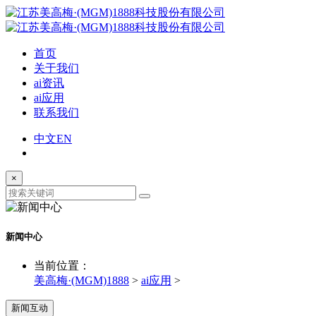
首页
关于我们
ai资讯
ai应用
联系我们
中文
EN
×
新闻中心
当前位置：
美高梅·(MGM)1888
>
ai应用
>
新闻互动